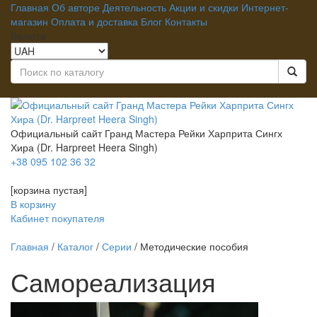
Главная
Об авторе
Деятельность
Акции и скидки
Интернет-
магазин
Оплата и доставка
Блог
Контакты
Валюта
Официальный сайт Гранд Мастера Рейки
Харприта Сингх
Хира
(Dr. Harpreet Heera Singh)
+38 095 102 36 32
[корзина пустая]
В корзину
Кабинет покупателя
Главная
/
Каталог
/
Серии
/
Методические пособия
Самореализация