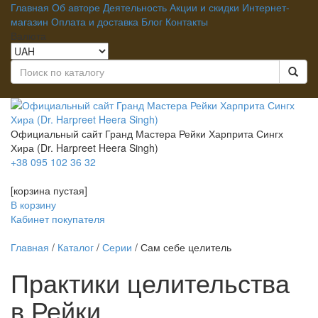
Главная
Об авторе
Деятельность
Акции и скидки
Интернет-
магазин
Оплата и доставка
Блог
Контакты
Валюта
Официальный сайт Гранд Мастера Рейки
Харприта Сингх
Хира
(Dr. Harpreet Heera Singh)
+38 095 102 36 32
[корзина пустая]
В корзину
Кабинет покупателя
Главная
/
Каталог
/
Серии
/
Сам себе целитель
Практики целительства
в Рейки